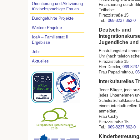
Orientierung und Aktivierung
Finanzierung durch Bi
türkischsprachiger Frauen
Teilhabe:
Pirazzistraße 15
Durchgeführte Projekte
Tel.:
069-8237 862-0
Weitere Projekte
Deutsch- und
lntegrationskurse
IdeA – Familienrat II
Jugendliche und
Ergebisse
Einstufungstest immer
Jobs
Uhr (nach telefonische
Aktuelles
Pirazzistraße 15
Herr Drexler,
069-8237
Frau Papadimitriou,
06
Interkulturelles T
Jeder Bürger, jede sozi
jedes Unternehmen un
Schule/Schulklasse ka
einem interkulturellen 
anmelden.
Frau Cichy
Pirazzistraße 15
Tel.:
069-8237 862-0
Kinderbetreuung