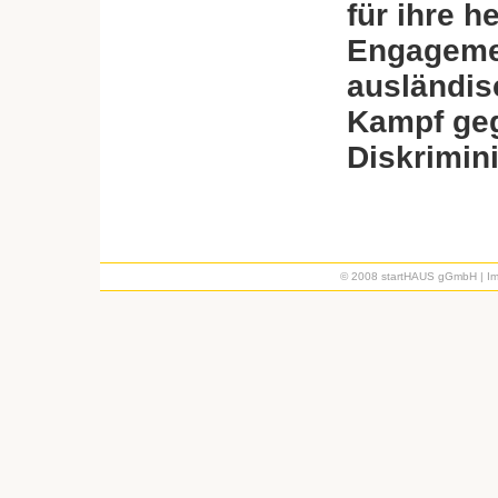
für ihre h
Engagemen
ausländis
Kampf geg
Diskrimin
© 2008 startHAUS gGmbH |
I