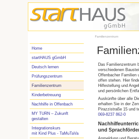
Familienzentrum
Familie
Home
startHAUS gGmbH
Das Familienzentrum 
Deutsch lernen
verschiedenen Baustein
Offenbacher Familien 
Prüfungszentrum
offen stehen. Hier fin
Familienzentrum
Hilfestellung und Ange
und persönlichen Entfa
Kinderbetreuung
Auskünfte über alle Di
erhalten Sie in der Zent
Nachhilfe in Offenbach
Pirazzistraße 15 und t
MY TURN – Zukunft
069-8237 862-0
gestalten
Nachhilfeunterric
Integrationskurs
und Sprachförde
mit Kind Plus - TaMuTaVa
Anmeldung und Beratu