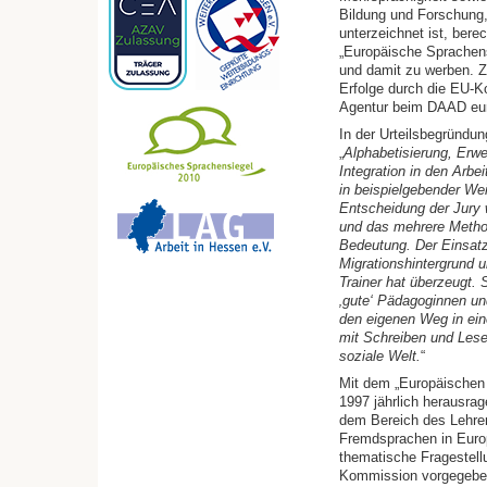
Bildung und Forschung,
unterzeichnet ist, ber
„Europäische Sprachens
und damit zu werben. Z
Erfolge durch die EU-K
Agentur beim DAAD euro
In der Urteilsbegründun
„
Alphabetisierung, Erw
Integration in den Arbe
in beispielgebender Wei
Entscheidung der Jury w
und das mehrere Metho
Bedeutung. Der Einsat
Migrationshintergrund u
Trainer hat überzeugt. 
‚gute‘ Pädagoginnen un
den eigenen Weg in ein
mit Schreiben und Lesen
soziale Welt.
“
Mit dem „Europäischen 
1997 jährlich herausrag
dem Bereich des Lehre
Fremdsprachen in Euro
thematische Fragestell
Kommission vorgegeben