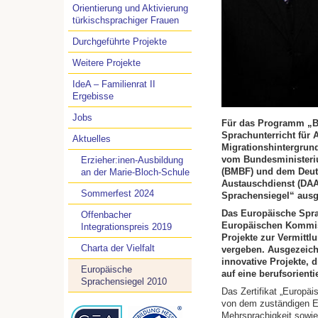
Orientierung und Aktivierung
türkischsprachiger Frauen
Durchgeführte Projekte
Weitere Projekte
IdeA – Familienrat II
Ergebisse
Jobs
Für das Programm „B
Sprachunterricht für 
Aktuelles
Migrationshintergru
vom Bundesministeri
Erzieher:inen-Ausbildung
(BMBF) und dem Deu
an der Marie-Bloch-Schule
Austauschdienst (DA
Sommerfest 2024
Sprachensiegel“ ausg
Das Europäische Spra
Offenbacher
Europäischen Kommis
Integrationspreis 2019
Projekte zur Vermitt
Charta der Vielfalt
vergeben. Ausgezeic
innovative Projekte,
Europäische
auf eine berufsorienti
Sprachensiegel 2010
Das Zertifikat „Europä
von dem zuständigen 
Mehrsprachigkeit sowie