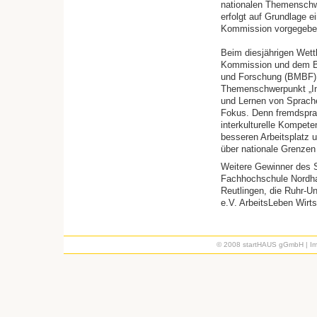
nationalen Themenschw
erfolgt auf Grundlage 
Kommission vorgegeben
Beim diesjährigen Wett
Kommission und dem Bu
und Forschung (BMBF) 
Themenschwerpunkt „In
und Lernen von Sprache
Fokus. Denn fremdspra
interkulturelle Kompete
besseren Arbeitsplatz 
über nationale Grenzen
Weitere Gewinner des 
Fachhochschule Nordha
Reutlingen, die Ruhr-U
e.V. ArbeitsLeben Wirt
© 2008 startHAUS gGmbH |
I