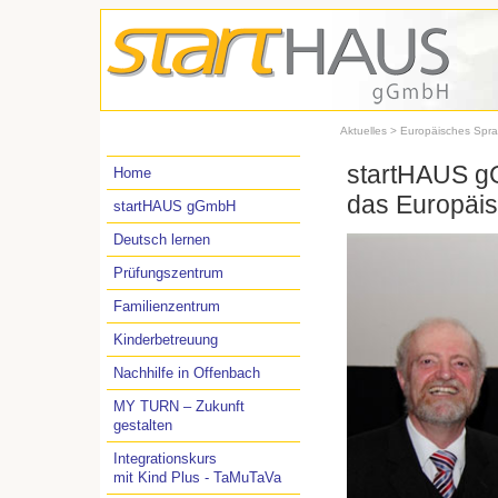
Aktuelles > Europäisches Spr
startHAUS g
Home
das Europäi
startHAUS gGmbH
Deutsch lernen
Prüfungszentrum
Familienzentrum
Kinderbetreuung
Nachhilfe in Offenbach
MY TURN – Zukunft
gestalten
Integrationskurs
mit Kind Plus - TaMuTaVa