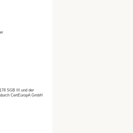
er
178 SGB III und der
) durch CertEuropA GmbH