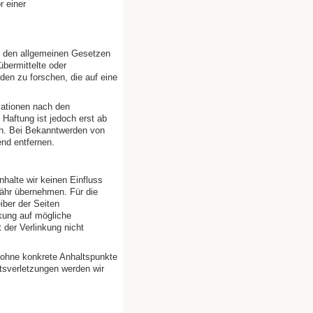
r einer
ch den allgemeinen Gesetzen
 übermittelte oder
en zu forschen, die auf eine
mationen nach den
Haftung ist jedoch erst ab
ch. Bei Bekanntwerden von
nd entfernen.
nhalte wir keinen Einfluss
ähr übernehmen. Für die
eiber der Seiten
nkung auf mögliche
 der Verlinkung nicht
h ohne konkrete Anhaltspunkte
tsverletzungen werden wir