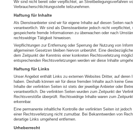
Wir sind nicht bereit oder verpflichtet, an Streitbeilegungsverfahren vo
Verbraucherschlichtungsstelle teilzunehmen.
Haftung für Inhalte
Als Diensteanbieter sind wir für eigene Inhalte auf diesen Seiten na
verantwortlich. Wir sind als Diensteanbieter jedoch nicht verpflichtet,
gespeicherte fremde Informationen zu überwachen oder nach Umständ
rechtswidrige Tätigkeit hinweisen.
Verpflichtungen zur Entfernung oder Sperrung der Nutzung von Infor
allgemeinen Gesetzen bleiben hiervon unberührt. Eine diesbezügliche 
dem Zeitpunkt der Kenntnis einer konkreten Rechtsverletzung mögli
entsprechenden Rechtsverletzungen werden wir diese Inhalte umgehe
Haftung für Links
Unser Angebot enthält Links zu externen Websites Dritter, auf deren I
haben. Deshalb können wir für diese fremden Inhalte auch keine Gew
Inhalte der verlinkten Seiten ist stets der jeweilige Anbieter oder Betr
verantwortlich. Die verlinkten Seiten wurden zum Zeitpunkt der Verli
Rechtsverstöße überprüft. Rechtswidrige Inhalte waren zum Zeitpunkt
erkennbar.
Eine permanente inhaltliche Kontrolle der verlinkten Seiten ist jedoc
einer Rechtsverletzung nicht zumutbar. Bei Bekanntwerden von Rech
derartige Links umgehend entfernen.
Urheberrecht