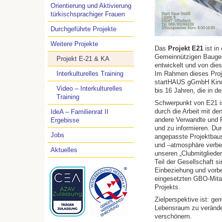
Orientierung und Aktivierung
türkischsprachiger Frauen
Durchgeführte Projekte
Weitere Projekte
Das
Projekt E21
ist in
Gemeinnützigen Bauge
Projekt E-21 & KA
entwickelt und von die
Interkulturelles Training
Im Rahmen dieses Proje
startHAUS gGmbH Kinde
Video – Interkulturelles
bis 16 Jahren, die in 
Training
Schwerpunkt von E21 is
durch die Arbeit mit de
IdeA – Familienrat II
andere Verwandte und F
Ergebisse
und zu informieren. Dur
Jobs
angepasste Projektbaus
und –atmosphäre verbe
Aktuelles
unseren „Clubmitgliede
Teil der Gesellschaft si
Einbeziehung und vorbe
eingesetzten GBO-Mitarb
Projekts.
Zielperspektive ist: g
Lebensraum zu verände
verschönern.