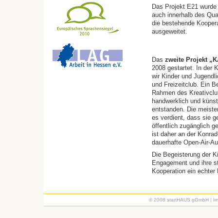
Das Projekt E21 wurde 
auch innerhalb des Qu
die bestehende Koopera
ausgeweitet.
Das
zweite Projekt „
2008 gestartet. In der
wir Kinder und Jugendli
und Freizeitclub. Ein B
Rahmen des Kreativclub
handwerklich und künstl
entstanden. Die meiste
es verdient, dass sie g
öffentlich zugänglich 
ist daher an der Konra
dauerhafte Open-Air-Auss
Die Begeisterung der Ki
Engagement und ihre st
Kooperation ein echter E
© 2008 startHAUS gGmbH |
I